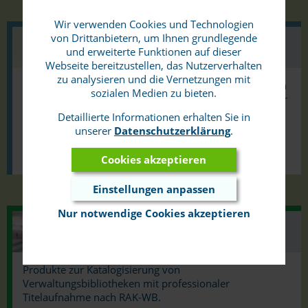
Wir verwenden Cookies und Technologien
von Drittanbietern, um Ihnen grundlegende
und erweiterte Funktionen auf dieser
Webseite bereitzustellen, das Nutzerverhalten
zu analysieren und die Vernetzungen mit
Import/Export-Tools, Module zur Weitergabe von Daten
sozialen Medien zu bieten.
an Archivportale oder digitale Langzeitarchive sowie zur
Übernahme aus Dokumentenmanagement-Systemen.
Detaillierte Informationen erhalten Sie in
unserer
Datenschutzerklärung
.
Zu den Produktdetails
Cookies akzeptieren
Einstellungen anpassen
Nur notwendige Cookies akzeptieren
Produkte zur Katalogisierung von
Verwaltungsbibliotheken mit professionaler
Titelaufnahme nach RAK-WB.