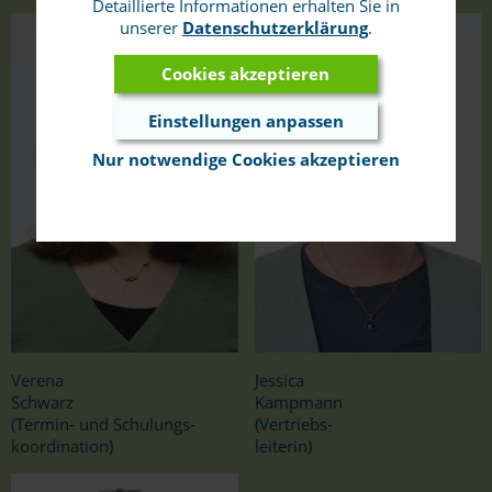
Detaillierte Informationen erhalten Sie in
unserer
Datenschutzerklärung
.
Cookies akzeptieren
Einstellungen anpassen
Nur notwendige Cookies akzeptieren
Verena
Jessica
Schwarz
Kampmann
(Termin- und Schulungs-
(Vertriebs-
koordination)
leiterin)