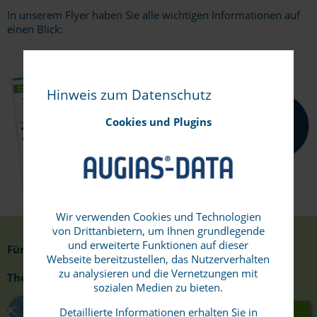
In unserem Flyer haben Sie alle wichtigen Informationen auf
einen Blick:
Hinweis zum Datenschutz
Cookies und Plugins
Wir verwenden Cookies und Technologien
von Drittanbietern, um Ihnen grundlegende
und erweiterte Funktionen auf dieser
Für folgende Webinare können Sie sich anmelden:
Webseite bereitzustellen, das Nutzerverhalten
zu analysieren und die Vernetzungen mit
Themen-Webinare:
sozialen Medien zu bieten.
Detaillierte Informationen erhalten Sie in
AUGIAS-Konvert