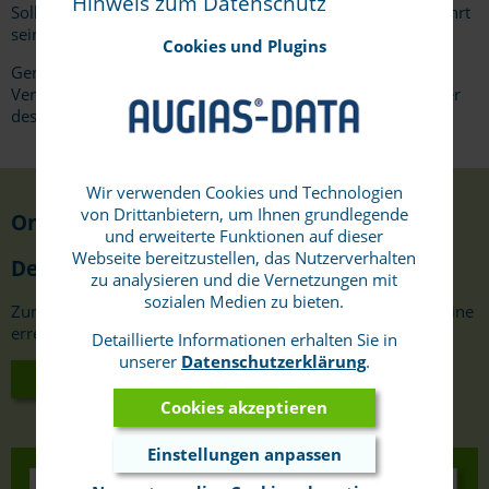
Hinweis zum Datenschutz
Sollte das bei Ihnen eingesetzte System noch nicht aufgeführt
sein, sprechen Sie uns bitte an.
Cookies und Plugins
Gerne organisieren wir einen Termin, an dem neben den
Verantwortlichen aus Ihrem Haus auch ein Ansprechpartner
des DMS-Anbieters teilnehmen sollte.
Wir verwenden Cookies und Technologien
von Drittanbietern, um Ihnen grundlegende
Online-Test
und erweiterte Funktionen auf dieser
Webseite bereitzustellen, das Nutzerverhalten
Demoserver
zu analysieren und die Vernetzungen mit
sozialen Medien zu bieten.
Zum Testen aller AUGIAS-Programme stellen wir einen online
erreichbaren Demoserver bereit.
Detaillierte Informationen erhalten Sie in
unserer
Datenschutzerklärung
.
Mehr über den Demoserver
Cookies akzeptieren
Einstellungen anpassen