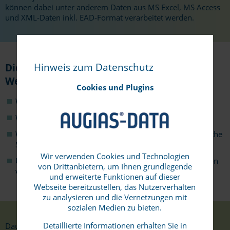
können dabei unter anderem Daten aus MS Excel, MS Access
und XML-Daten inkl. EAD-Format verarbeitet werden.
Hinweis zum Datenschutz
Diese Inhalte werden Ihnen während des
Webinars vermittelt:
Cookies und Plugins
Welche Formate können konvertiert werden?
Wie ist der Programmaufbau?
Wie sieht der Workflow beim Datenimport aus und welche
Schwierigkeiten können auftreten?
Wir verwenden Cookies und Technologien
Unterschiede zwischen der Standard- und der Vollversion
von Drittanbietern, um Ihnen grundlegende
von AUGIAS-Konvert.
und erweiterte Funktionen auf dieser
Webseite bereitzustellen, das Nutzerverhalten
zu analysieren und die Vernetzungen mit
sozialen Medien zu bieten.
Detaillierte Informationen erhalten Sie in
Dauer des Webinars: ca. 1 Stunde